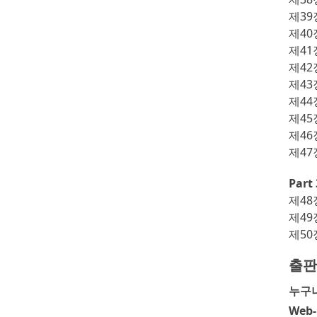
제39
제40
제41
제42
제43
제44
제45
제46
제47
Part
제48
제49
제50
출판
누구나
Web-