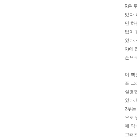
R은 
있다.
만 하
없이 
였다.
R)에
폰으로
이 책
표 그
설명한
였다.
2부는
으로 
에 익
그래프