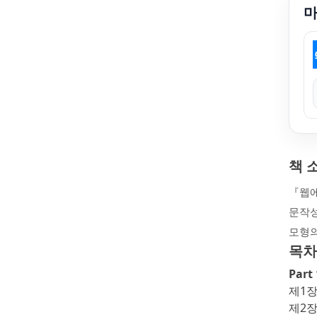
책 
『웹에
문작성
모형의
목차
Par
제1장
제2