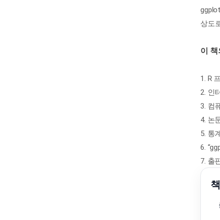
ggp
상도로
이 책
1. 
2. 
3. 
4. 
5. 
6. 
7. 
책