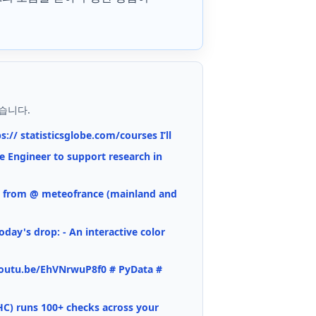
습니다.
s:// statisticsglobe.com/courses I’ll
e Engineer to support research in
data from @ meteofrance (mainland and
oday's drop: - An interactive color
 youtu.be/EhVNrwuP8f0 # PyData #
C) runs 100+ checks across your