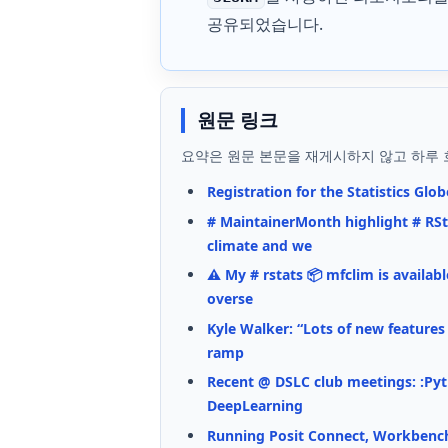
공유되었습니다.
원문 링크
요약은 원문 본문을 재게시하지 않고 하루 
Registration for the Statistics Glob
# MaintainerMonth highlight # RSt
climate and we
⚠️ My # rstats 📦️ mfclim is avail
overse
Kyle Walker: “Lots of new features 
ramp
Recent @ DSLC club meetings: :Pyt
DeepLearning
Running Posit Connect, Workbench,