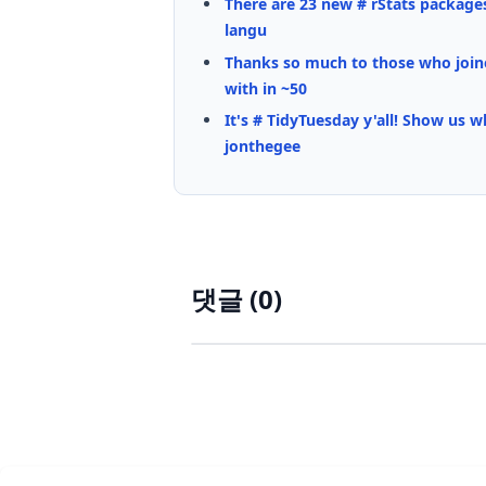
There are 23 new # rStats packages
langu
Thanks so much to those who joine
with in ~50
It's # TidyTuesday y'all! Show us w
jonthegee
댓글 (
0
)