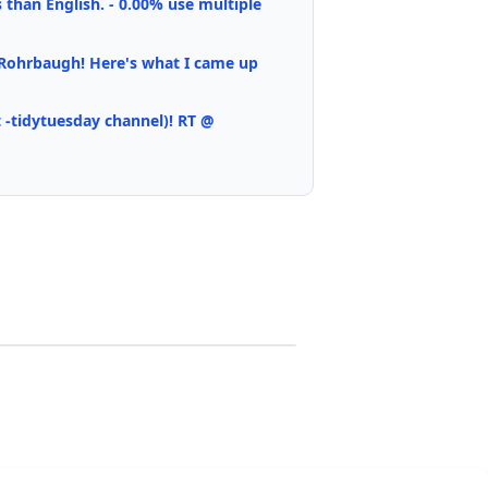
 than English. - 0.00% use multiple
 Rohrbaugh! Here's what I came up
t -tidytuesday channel)! RT @