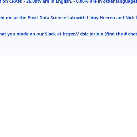
 on CRAN: - 26.09% are in English. - 0.00% are in other languages
d me at the Posit Data Science Lab with Libby Heeren and Nick
hat you made on our Slack at https:// dslc.io/join (find the # cha