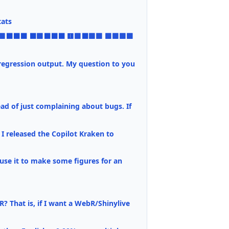
tats
 ⬛🟩⬛⬛⬛ ⬛🟩⬛⬛⬛ 🟨🟩⬛🟩🟩 🟩🟩🟩🟩
 regression output. My question to you
ead of just complaining about bugs. If
I released the Copilot Kraken to
se it to make some figures for an
 That is, if I want a WebR/Shinylive