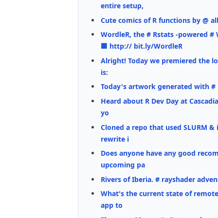
entire setup,
Cute comics of R functions by @ all
WordleR, the # Rstats -powered 
🟩 http:// bit.ly/WordleR
Alright! Today we premiered the lo
is:
Today's artwork generated with # r
Heard about R Dev Day at Cascadia 
yo
Cloned a repo that used SLURM & in
rewrite i
Does anyone have any good recomme
upcoming pa
Rivers of Iberia. # rayshader advent
What's the current state of remote
app to