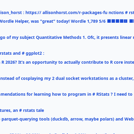
ison_horst : https:// allisonhorst.com/r-packages-fu nctions # rs
# Wordle Helper, was "great" today! Wordle 1,789 5/6 ⬛⬛⬛⬛
go of my subject Quantitative Methods 1. Ofc, it presents linear
stats and # ggplot2 :
R 2026? It’s an opportunity to actually contribute to R core inst
stead of cosplaying my 2 dual socket workstations as a cluster, 
ndations for learning how to program in # RStats ? I need to u
ures, an # rstats tale
 parquet-querying tools (duckdb, arrow, maybe polars) and WebR?