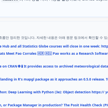
흐름만 정리한 것입니다. 자세한 내용은 아래 원문 링크에서 확인할 수 있
e Hub and all Statistics Globe courses will close in one week: http
ats Meet Pao Corrales 🇦🇷 🇦🇺 Pao works as a Research Softwar
able on CRAN 🌐 🧪 It provides access to archived meteorological 
landing in R's mapgl package as it approaches an 0.5.0 release. T
hon: Deep Learning with Python (3e): Object detection https://
 or Package Manager in production? The Posit Health Check (PH