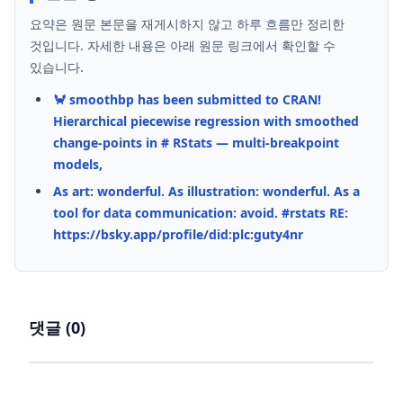
요약은 원문 본문을 재게시하지 않고 하루 흐름만 정리한
것입니다. 자세한 내용은 아래 원문 링크에서 확인할 수
있습니다.
🦀 smoothbp has been submitted to CRAN!
Hierarchical piecewise regression with smoothed
change-points in # RStats — multi-breakpoint
models,
As art: wonderful. As illustration: wonderful. As a
tool for data communication: avoid. #rstats RE:
https://bsky.app/profile/did:plc:guty4nr
댓글 (
0
)