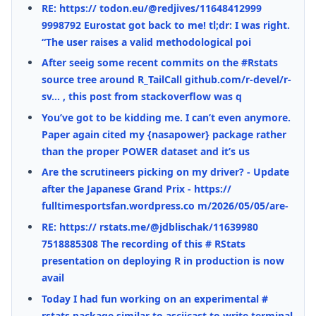
RE: https:// todon.eu/@redjives/11648412999
9998792 Eurostat got back to me! tl;dr: I was right.
“The user raises a valid methodological poi
After seeig some recent commits on the #Rstats
source tree around R_TailCall github.com/r-devel/r-
sv... , this post from stackoverflow was q
You’ve got to be kidding me. I can’t even anymore.
Paper again cited my {nasapower} package rather
than the proper POWER dataset and it’s us
Are the scrutineers picking on my driver? - Update
after the Japanese Grand Prix - https://
fulltimesportsfan.wordpress.co m/2026/05/05/are-
RE: https:// rstats.me/@jdblischak/11639980
7518885308 The recording of this # RStats
presentation on deploying R in production is now
avail
Today I had fun working on an experimental #
rstats package similar to asciicast to write terminal