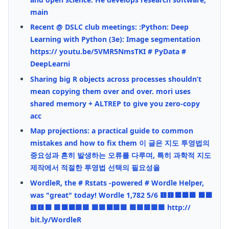
main
Recent @ DSLC club meetings: :Python: Deep
Learning with Python (3e): Image segmentation
https:// youtu.be/5VMR5NmsTKI # PyData #
DeepLearni
Sharing big R objects across processes shouldn’t
mean copying them over and over. mori uses
shared memory + ALTREP to give you zero-copy
acc
Map projections: a practical guide to common
mistakes and how to fix them 이 글은 지도 투영법의
중요성과 흔히 발생하는 오류를 다루며, 특히 과학적 지도
제작에서 적절한 투영법 선택의 필요성을
WordleR, the # Rstats -powered # Wordle Helper,
was "great" today! Wordle 1,782 5/6 🟨🟨⬛⬛⬛ ⬛⬛
🟨🟨⬛ 🟩⬛⬛🟩🟩 🟩🟩⬛🟩🟩 🟩🟩🟩🟩🟩 http://
bit.ly/WordleR