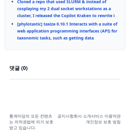
Cloned a repo that used SLURM & instead of
cosplaying my 2 dual socket workstations as a
cluster, I released the Copilot Kraken to rewrite i
[phylotastic] taxize 0.10.1 Interacts with a suite of
web application programming interfaces (API) for
taxonomic tasks, such as getting data
댓글 (
0
)
통계마당의 모든 컨텐츠
공지사항
회사 소개
서비스 이용약관
는 저작권법에 의거 보호
개인정보 보호 방침
받고 있습니다.