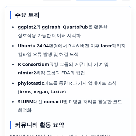
주요 토픽
ggplot2
와
ggiraph
,
QuartoPub
을 활용한
상호작용 가능한 데이터 시각화
Ubuntu 24.04
환경에서 R 4.6 버전 이후
later
패키지
컴파일 오류 발생 및 해결 모색
R Consortium
워킹 그룹의 커뮤니티 기여 및
nlmixr2
워킹 그룹과 FDA의 협업
phylotastic
피드를 통한 R 패키지 업데이트 소식
(
brms, vegan, taxize
)
SLURM
대신
numactl
및 R 병렬 처리를 활용한 코드
최적화
커뮤니티 활동 요약