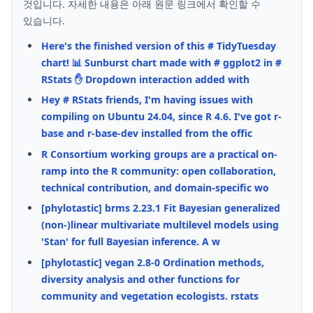
것입니다. 자세한 내용은 아래 원문 링크에서 확인할 수
있습니다.
Here's the finished version of this # TidyTuesday
chart! 📊 Sunburst chart made with # ggplot2 in #
RStats ✋ Dropdown interaction added with
Hey # RStats friends, I'm having issues with
compiling on Ubuntu 24.04, since R 4.6. I've got r-
base and r-base-dev installed from the offic
R Consortium working groups are a practical on-
ramp into the R community: open collaboration,
technical contribution, and domain-specific wo
[phylotastic] brms 2.23.1 Fit Bayesian generalized
(non-)linear multivariate multilevel models using
'Stan' for full Bayesian inference. A w
[phylotastic] vegan 2.8-0 Ordination methods,
diversity analysis and other functions for
community and vegetation ecologists. rstats