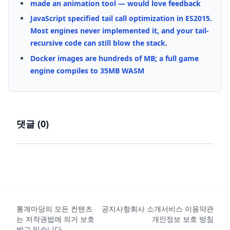
made an animation tool — would love feedback
JavaScript specified tail call optimization in ES2015.
Most engines never implemented it, and your tail-
recursive code can still blow the stack.
Docker images are hundreds of MB; a full game
engine compiles to 35MB WASM
댓글 (
0
)
통계마당의 모든 컨텐츠
공지사항
회사 소개
서비스 이용약관
는 저작권법에 의거 보호
개인정보 보호 방침
받고 있습니다.