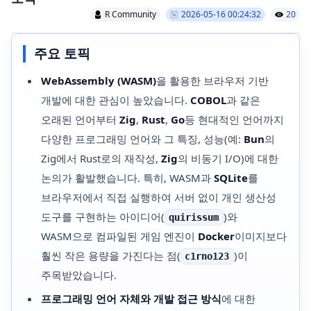
R Community
2026-05-16 00:24:32
20
주요 토픽
WebAssembly (WASM)
을 활용한 브라우저 기반
개발에 대한 관심이 높았습니다.
COBOL
과 같은
오래된 언어부터
Zig
,
Rust
,
Go
등 현대적인 언어까지
다양한 프로그래밍 언어와 그 특징, 성능(예:
Bun
의
Zig에서 Rust로의 재작성,
Zig
의 비동기 I/O)에 대한
논의가 활발했습니다. 특히, WASM과
SQLite
를
브라우저에서 직접 실행하여 서버 없이 개인 생산성
도구를 구현하는 아이디어(
)와
quirissum
WASM으로 컴파일된 게임 엔진이
Docker
이미지보다
훨씬 작은 용량을 가진다는 점(
)이
c1rno123
주목받았습니다.
프로그래밍 언어 자체와 개발 접근 방식
에 대한