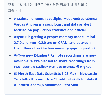
것입니다. 자세한 내용은 아래 원문 링크에서 확인할 수
있습니다.
# MaintainerMonth spotlight! Meet Andrea Gómez
Vargas Andrea is a sociologist and data analyst
focused on population statistics and official
Async R is getting a proper memory model. mirai
2.7.0 and mori 0.2.0 are on CRAN, and between
them they close the two memory gaps in product
📢 Two new R-Ladies+ Remote recordings are now
available! We’re pleased to share recordings from
two recent R-Ladies+ Remote events: 🎥 A gRad
📅 North East Data Scientists | 28 May | Newcastle
Two talks this month: – Cloud-first skills for data &
AI practitioners (Mohammad Reza Shar