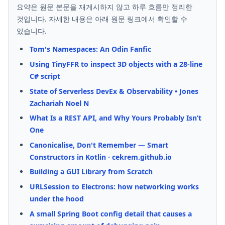
요약은 원문 본문을 재게시하지 않고 하루 흐름만 정리한
것입니다. 자세한 내용은 아래 원문 링크에서 확인할 수
있습니다.
Tom's Namespaces: An Odin Fanfic
Using TinyFFR to inspect 3D objects with a 28-line
C# script
State of Serverless DevEx & Observability • Jones
Zachariah Noel N
What Is a REST API, and Why Yours Probably Isn’t
One
Canonicalise, Don't Remember — Smart
Constructors in Kotlin · cekrem.github.io
Building a GUI Library from Scratch
URLSession to Electrons: how networking works
under the hood
A small Spring Boot config detail that causes a