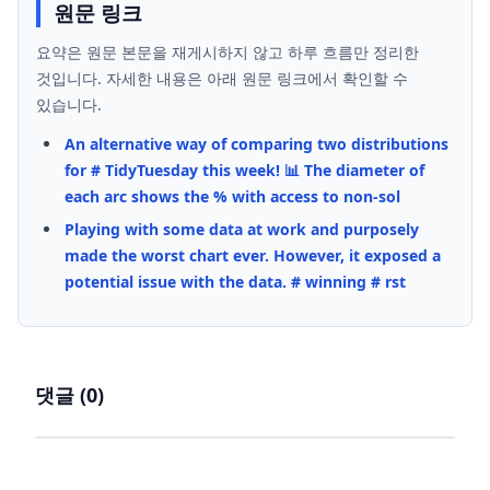
원문 링크
요약은 원문 본문을 재게시하지 않고 하루 흐름만 정리한
것입니다. 자세한 내용은 아래 원문 링크에서 확인할 수
있습니다.
An alternative way of comparing two distributions
for # TidyTuesday this week! 📊 The diameter of
each arc shows the % with access to non-sol
Playing with some data at work and purposely
made the worst chart ever. However, it exposed a
potential issue with the data. # winning # rst
댓글 (
0
)