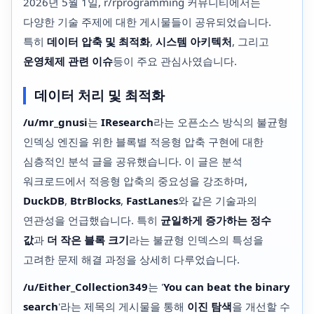
2026년 5월 1일, r/rprogramming 커뮤니티에서는
다양한 기술 주제에 대한 게시물들이 공유되었습니다.
특히
데이터 압축 및 최적화
,
시스템 아키텍처
, 그리고
운영체제 관련 이슈
등이 주요 관심사였습니다.
데이터 처리 및 최적화
/u/mr_gnusi
는
IResearch
라는 오픈소스 방식의 불균형
인덱싱 엔진을 위한 블록별 적응형 압축 구현에 대한
심층적인 분석 글을 공유했습니다. 이 글은 분석
워크로드에서 적응형 압축의 중요성을 강조하며,
DuckDB
,
BtrBlocks
,
FastLanes
와 같은 기술과의
연관성을 언급했습니다. 특히
균일하게 증가하는 정수
값
과
더 작은 블록 크기
라는 불균형 인덱스의 특성을
고려한 문제 해결 과정을 상세히 다루었습니다.
/u/Either_Collection349
는 '
You can beat the binary
search
'라는 제목의 게시물을 통해
이진 탐색
을 개선할 수