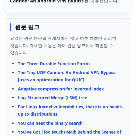
Cannon: An Android VPN Bypass
'를 공유했습니다.
원문 링크
요약은 원문 본문을 재게시하지 않고 하루 흐름만 정리한
것입니다. 자세한 내용은 아래 원문 링크에서 확인할 수
있습니다.
The Three Durable Function Forms
The Tiny UDP Cannon: An Android VPN Bypass
[uses an optimization for QUIC]
Adaptive compression for inverted index
Log-Structured Merge (LSM) tree
For Linux kernel vulnerabilities, there is no heads-
up to distributions
You can beat the binary search
You’ve Got (Too Much) Mail: Behind the Scenes of