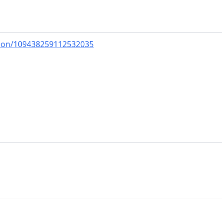
tion/109438259112532035