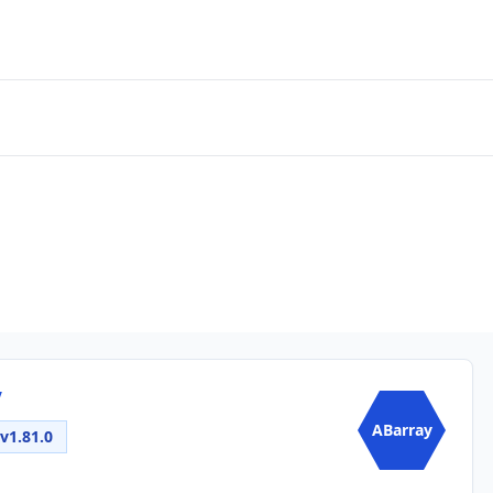
y
ABarray
v1.81.0