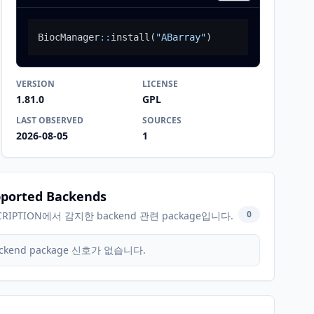
BiocManager
::
install
(
"ABarray"
)
VERSION
LICENSE
1.81.0
GPL
LAST OBSERVED
SOURCES
2026-08-05
1
ported Backends
0
CRIPTION에서 감지한 backend 관련 package입니다.
ckend package 신호가 없습니다.