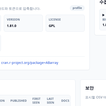
수
profile
카드와 토큰으로 압축합니다.
VERSION
LICENSE
B
1.
1.81.0
GPL
cran.r-project.org/package=ABarray
보안
표시할 OSV 
FIRST
LAST
ION
PUBLISHED
DOCS
SEEN
SEEN