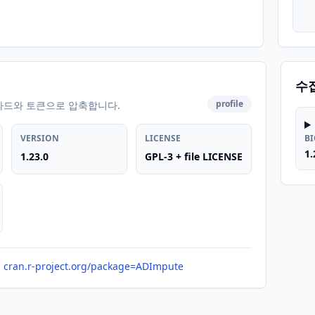
수
profile
카드와 토큰으로 압축합니다.
VERSION
LICENSE
B
1.
1.23.0
GPL-3 + file LICENSE
cran.r-project.org/package=ADImpute