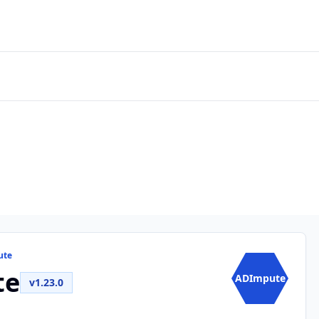
ute
te
ADImpute
v1.23.0