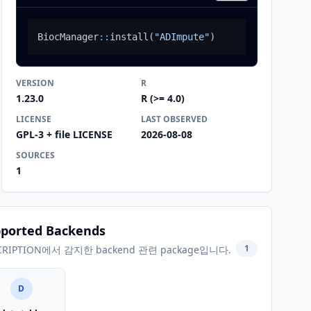
BiocManager
::
install
(
"ADImpute"
)
VERSION
R
1.23.0
R (>= 4.0)
LICENSE
LAST OBSERVED
GPL-3 + file LICENSE
2026-08-08
SOURCES
1
ported Backends
1
CRIPTION에서 감지한 backend 관련 package입니다.
D