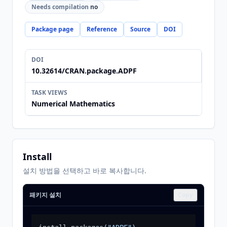
Needs compilation
no
Package page
Reference
Source
DOI
DOI
10.32614/CRAN.package.ADPF
TASK VIEWS
Numerical Mathematics
Install
설치 방법을 선택하고 바로 복사합니다.
패키지 설치
Copy