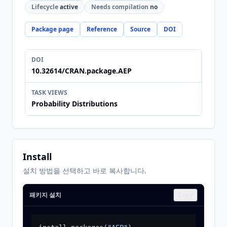
Lifecycle
active
Needs compilation
no
Package page
Reference
Source
DOI
DOI
10.32614/CRAN.package.AEP
TASK VIEWS
Probability Distributions
Install
설치 방법을 선택하고 바로 복사합니다.
패키지 설치
Copy