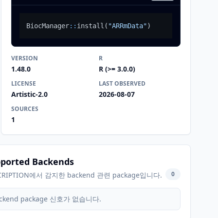
BiocManager
::
install
(
"ARRmData"
)
VERSION
R
1.48.0
R (>= 3.0.0)
LICENSE
LAST OBSERVED
Artistic-2.0
2026-08-07
SOURCES
1
ported Backends
0
CRIPTION에서 감지한 backend 관련 package입니다.
ckend package 신호가 없습니다.