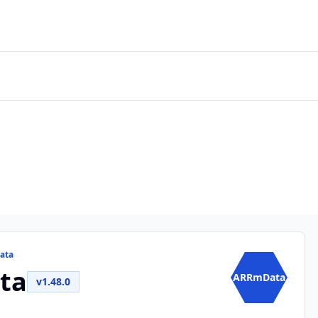
ata
ta
ARRmData
v1.48.0