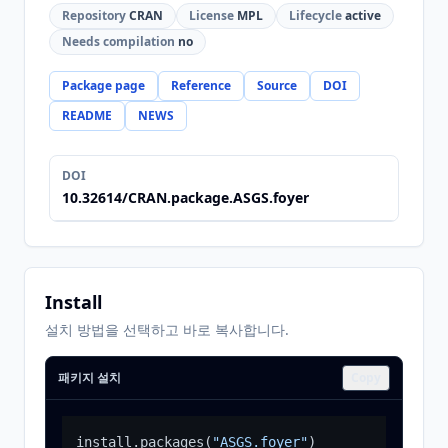
Repository
CRAN
License
MPL
Lifecycle
active
Needs compilation
no
Package page
Reference
Source
DOI
README
NEWS
DOI
10.32614/CRAN.package.ASGS.foyer
Install
설치 방법을 선택하고 바로 복사합니다.
패키지 설치
Copy
install.packages
(
"ASGS.foyer"
)