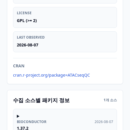
LICENSE
GPL (>= 2)
LAST OBSERVED
2026-08-07
CRAN
cran.r-project.org/package=ATACseqQC
수집 소스별 패키지 정보
1개 소스
BIOCONDUCTOR
2026-08-07
1.37.2