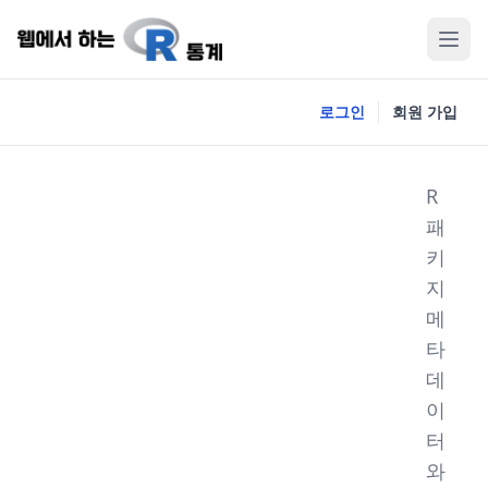
로그인
회원 가입
R
패
키
지
메
타
데
이
터
와