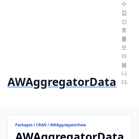
수
집
신
호
를
모
아
봅
니
AWAggregatorData
다.
Packages / CRAN / AWAggregatorData
AWAggregatorData