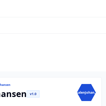
ohansen
hansen
AalenJohan...
v1.0