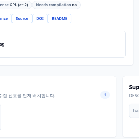
cense
GPL (>= 2)
Needs compilation
no
ence
Source
DOI
README
ag
Sup
1
수집 신호를 먼저 배치합니다.
DES
ba