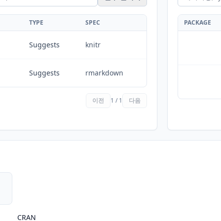
TYPE
SPEC
PACKAGE
Suggests
knitr
Suggests
rmarkdown
이전
1 / 1
다음
CRAN