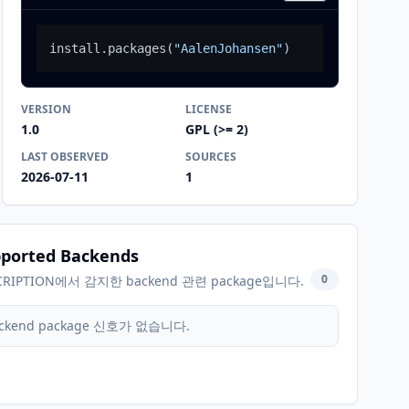
install.packages
(
"AalenJohansen"
)
VERSION
LICENSE
1.0
GPL (>= 2)
LAST OBSERVED
SOURCES
2026-07-11
1
ported Backends
0
CRIPTION에서 감지한 backend 관련 package입니다.
ckend package 신호가 없습니다.