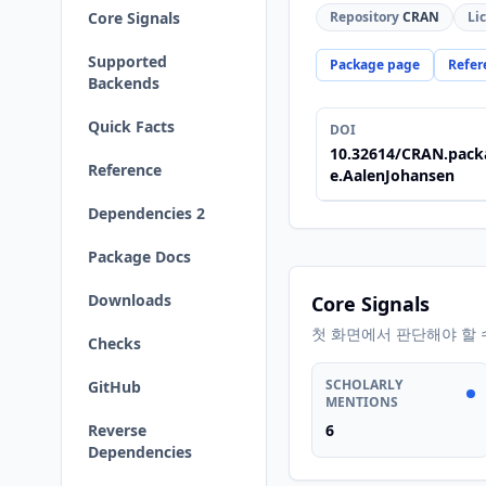
Core Signals
Repository
CRAN
Li
Supported
Package page
Refer
Backends
Quick Facts
DOI
10.32614/CRAN.pack
Reference
e.AalenJohansen
Dependencies 2
Package Docs
Downloads
Core Signals
첫 화면에서 판단해야 할 
Checks
SCHOLARLY
GitHub
MENTIONS
Reverse
6
Dependencies