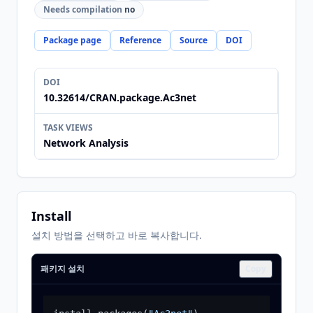
Needs compilation
no
Package page
Reference
Source
DOI
DOI
10.32614/CRAN.package.Ac3net
TASK VIEWS
Network Analysis
Install
설치 방법을 선택하고 바로 복사합니다.
패키지 설치
Copy