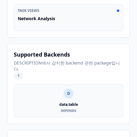
TASK VIEWS
Network Analysis
Supported Backends
DESCRIPTION에서 감지한 backend 관련 package입니
다.
1
D
data.table
DEPENDS