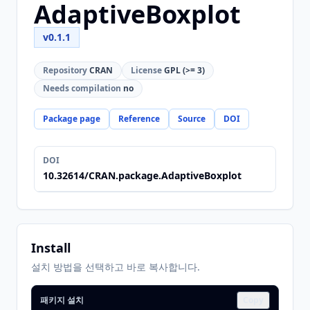
AdaptiveBoxplot
v0.1.1
Repository
CRAN
License
GPL (>= 3)
Needs compilation
no
Package page
Reference
Source
DOI
DOI
10.32614/CRAN.package.AdaptiveBoxplot
Install
설치 방법을 선택하고 바로 복사합니다.
패키지 설치
Copy