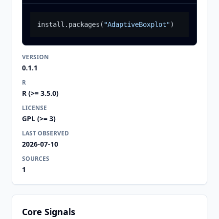
install.packages
(
"AdaptiveBoxplot"
)
VERSION
0.1.1
R
R (>= 3.5.0)
LICENSE
GPL (>= 3)
LAST OBSERVED
2026-07-10
SOURCES
1
Core Signals