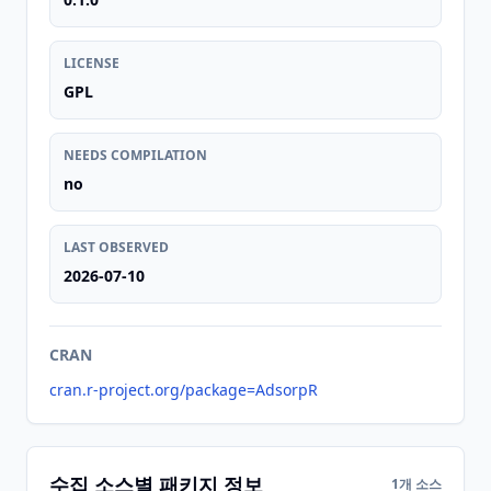
LICENSE
GPL
NEEDS COMPILATION
no
LAST OBSERVED
2026-07-10
CRAN
cran.r-project.org/package=AdsorpR
수집 소스별 패키지 정보
1개 소스