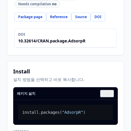
Needs compilation
no
Package page
Reference
Source
DOI
DOI
10.32614/CRAN.package.AdsorpR
Install
설치 방법을 선택하고 바로 복사합니다.
패키지 설치
Copy
install.packages
(
"AdsorpR"
)