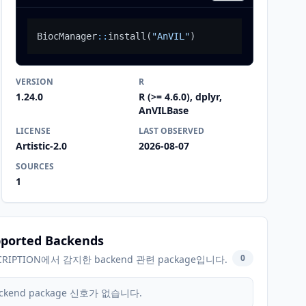
BiocManager
::
install
(
"AnVIL"
)
VERSION
R
1.24.0
R (>= 4.6.0), dplyr,
AnVILBase
LICENSE
LAST OBSERVED
Artistic-2.0
2026-08-07
SOURCES
1
ported Backends
0
CRIPTION에서 감지한 backend 관련 package입니다.
ckend package 신호가 없습니다.