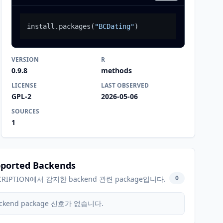
install.packages
(
"BCDating"
)
VERSION
R
0.9.8
methods
LICENSE
LAST OBSERVED
GPL-2
2026-05-06
SOURCES
1
ported Backends
0
CRIPTION에서 감지한 backend 관련 package입니다.
ckend package 신호가 없습니다.