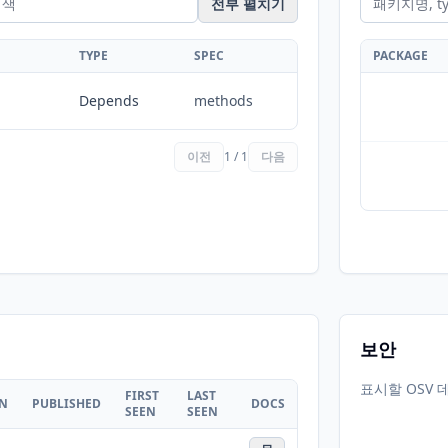
전부 펼치기
TYPE
SPEC
PACKAGE
Depends
methods
이전
1 / 1
다음
보안
표시할 OSV 
FIRST
LAST
ON
PUBLISHED
DOCS
SEEN
SEEN