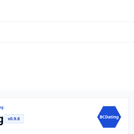
ng
g
BCDating
v0.9.8