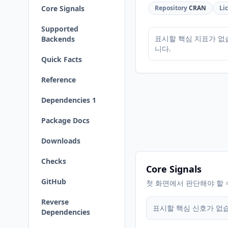
Core Signals
Repository
CRAN
Li
Supported
표시할 핵심 지표가 없
Backends
니다.
Quick Facts
Reference
Dependencies 1
Package Docs
Downloads
Checks
Core Signals
GitHub
첫 화면에서 판단해야 할 
Reverse
표시할 핵심 신호가 없
Dependencies