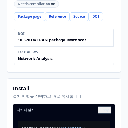
Needs compilation
no
Package page
Reference
Source
DOI
DOI
10.32614/CRAN.package.BMconcor
TASK VIEWS
Network Analysis
Install
설치 방법을 선택하고 바로 복사합니다.
패키지 설치
Copy