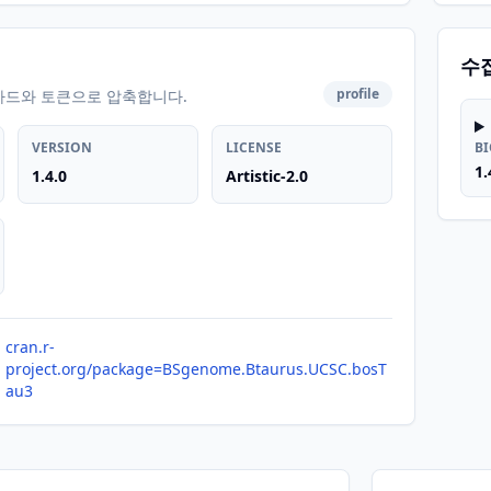
수
profile
카드와 토큰으로 압축합니다.
VERSION
LICENSE
B
1.
1.4.0
Artistic-2.0
cran.r-
project.org/package=BSgenome.Btaurus.UCSC.bosT
au3