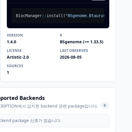
BiocManager
::
install
(
"BSgenome.Btaurus.UCSC.bosTa
VERSION
R
1.4.0
BSgenome (>= 1.33.5)
LICENSE
LAST OBSERVED
Artistic-2.0
2026-08-05
SOURCES
1
ported Backends
0
CRIPTION에서 감지한 backend 관련 package입니다.
ckend package 신호가 없습니다.