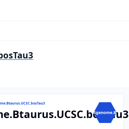
bosTau3
ome.Btaurus.UCSC.bosTau3
e.Btaurus.UCSC.bosTau3
BSgenome.B...