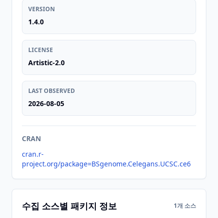
VERSION
1.4.0
LICENSE
Artistic-2.0
LAST OBSERVED
2026-08-05
CRAN
cran.r-
project.org/package=BSgenome.Celegans.UCSC.ce6
수집 소스별 패키지 정보
1개 소스