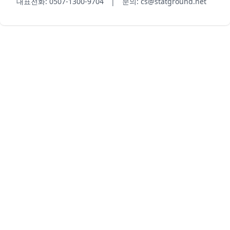
대표전화: 0507-1300-9704 | 문의: cs@statground.net