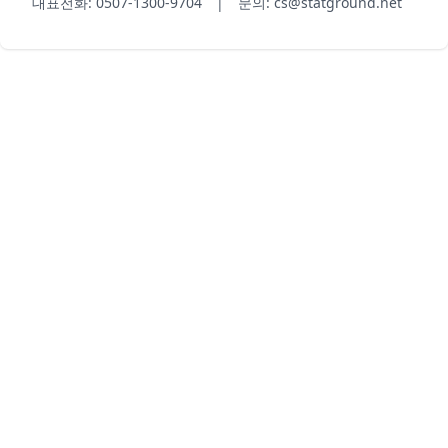
대표전화: 0507-1300-9704 | 문의: cs@statground.net