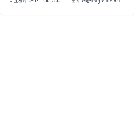
대표전화: 0507-1300-9704 | 문의: cs@statground.net