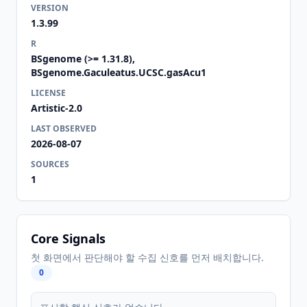
VERSION
1.3.99
R
BSgenome (>= 1.31.8),
BSgenome.Gaculeatus.UCSC.gasAcu1
LICENSE
Artistic-2.0
LAST OBSERVED
2026-08-07
SOURCES
1
Core Signals
첫 화면에서 판단해야 할 수집 신호를 먼저 배치합니다.
0