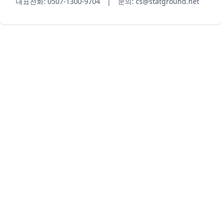
대표전화: 0507-1300-9704 | 문의: cs@statground.net