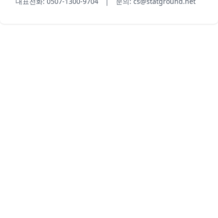
대표전화: 0507-1300-9704 | 문의: cs@statground.net