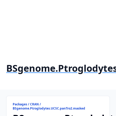
BSgenome.Ptroglodyte
Packages / CRAN /
BSgenome.Ptroglodytes.UCSC.panTro2.masked