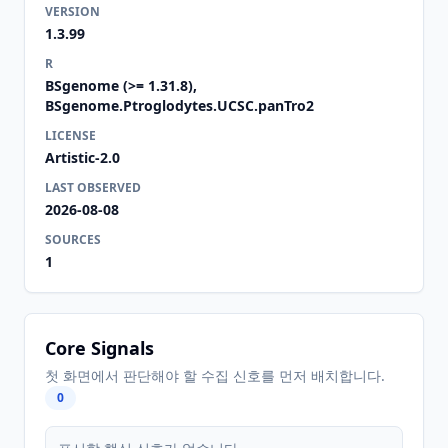
VERSION
1.3.99
R
BSgenome (>= 1.31.8),
BSgenome.Ptroglodytes.UCSC.panTro2
LICENSE
Artistic-2.0
LAST OBSERVED
2026-08-08
SOURCES
1
Core Signals
첫 화면에서 판단해야 할 수집 신호를 먼저 배치합니다.
0