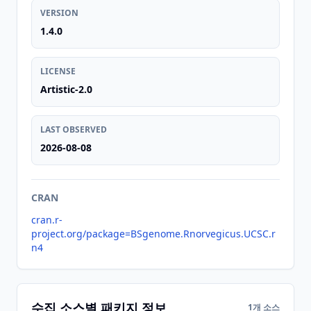
VERSION
1.4.0
LICENSE
Artistic-2.0
LAST OBSERVED
2026-08-08
CRAN
cran.r-
project.org/package=BSgenome.Rnorvegicus.UCSC.r
n4
수집 소스별 패키지 정보
1개 소스