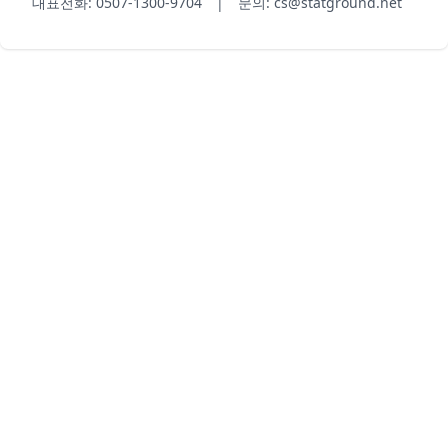
대표전화: 0507-1300-9704 | 문의: cs@statground.net