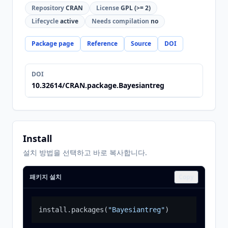
Repository
CRAN
License
GPL (>= 2)
Lifecycle
active
Needs compilation
no
Package page
Reference
Source
DOI
DOI
10.32614/CRAN.package.Bayesiantreg
Install
설치 방법을 선택하고 바로 복사합니다.
패키지 설치
Copy
install.packages
(
"Bayesiantreg"
)