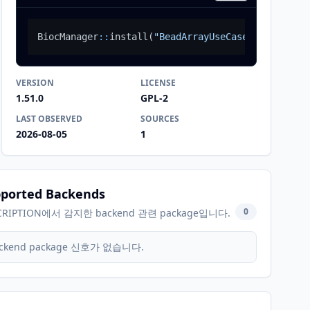
BiocManager
::
install
(
"BeadArrayUseCases"
)
VERSION
LICENSE
1.51.0
GPL-2
LAST OBSERVED
SOURCES
2026-08-05
1
ported Backends
0
CRIPTION에서 감지한 backend 관련 package입니다.
ckend package 신호가 없습니다.