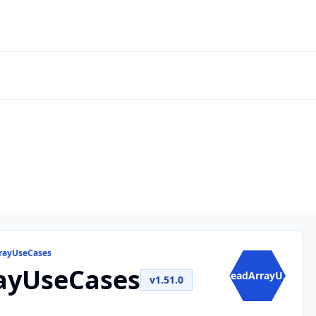
rrayUseCases
ayUseCases
BeadArrayU...
v1.51.0