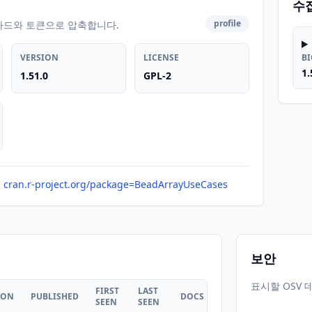
수
profile
카드와 토큰으로 압축합니다.
VERSION
LICENSE
B
1.
1.51.0
GPL-2
cran.r-project.org/package=BeadArrayUseCases
보안
표시할 OSV 
FIRST
LAST
ION
PUBLISHED
DOCS
SEEN
SEEN