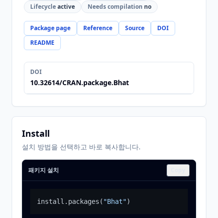
Lifecycle
active
Needs compilation
no
Package page
Reference
Source
DOI
README
DOI
10.32614/CRAN.package.Bhat
Install
설치 방법을 선택하고 바로 복사합니다.
패키지 설치
Copy
install.packages
(
"Bhat"
)