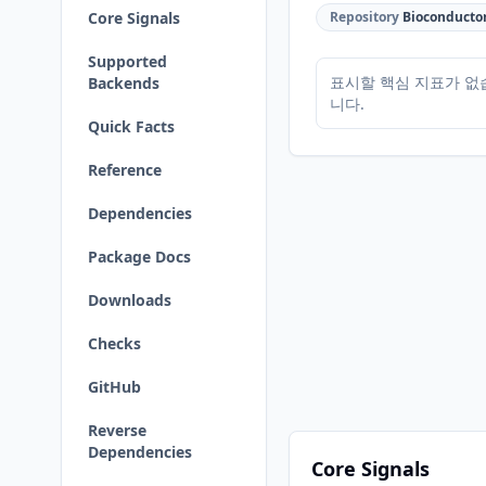
Core Signals
Repository
Bioconducto
Supported
표시할 핵심 지표가 없
Backends
니다.
Quick Facts
Reference
Dependencies
Package Docs
Downloads
Checks
GitHub
Reverse
Dependencies
Core Signals