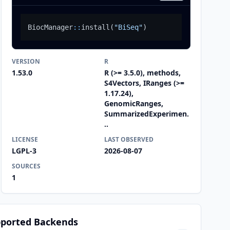
BiocManager
::
install
(
"BiSeq"
)
VERSION
R
1.53.0
R (>= 3.5.0), methods,
S4Vectors, IRanges (>=
1.17.24),
GenomicRanges,
SummarizedExperimen.
..
LICENSE
LAST OBSERVED
LGPL-3
2026-08-07
SOURCES
1
ported Backends