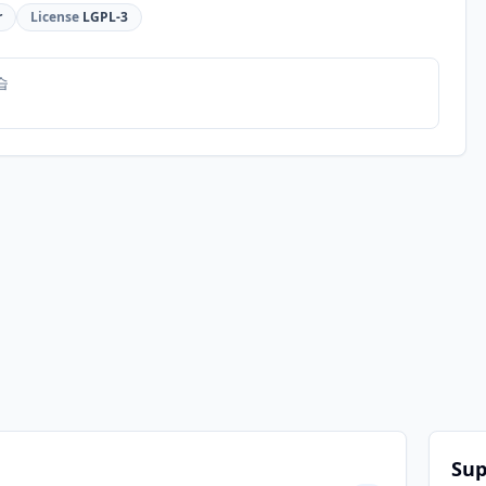
r
License
LGPL-3
습
Sup