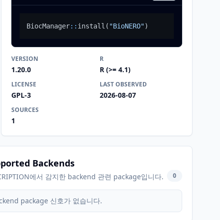
BiocManager
::
install
(
"BioNERO"
)
VERSION
R
1.20.0
R (>= 4.1)
LICENSE
LAST OBSERVED
GPL-3
2026-08-07
SOURCES
1
ported Backends
0
CRIPTION에서 감지한 backend 관련 package입니다.
ckend package 신호가 없습니다.