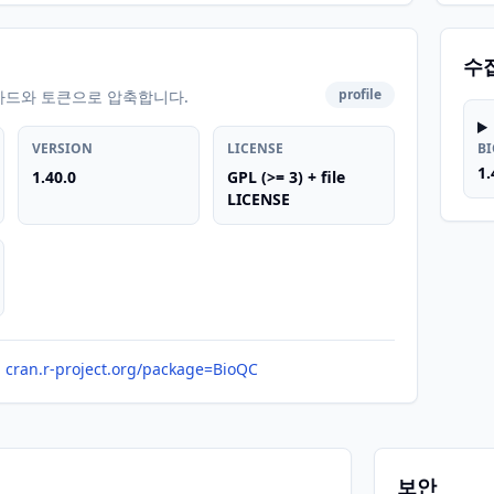
수
profile
카드와 토큰으로 압축합니다.
VERSION
LICENSE
B
1.
1.40.0
GPL (>= 3) + file
LICENSE
cran.r-project.org/package=BioQC
보안