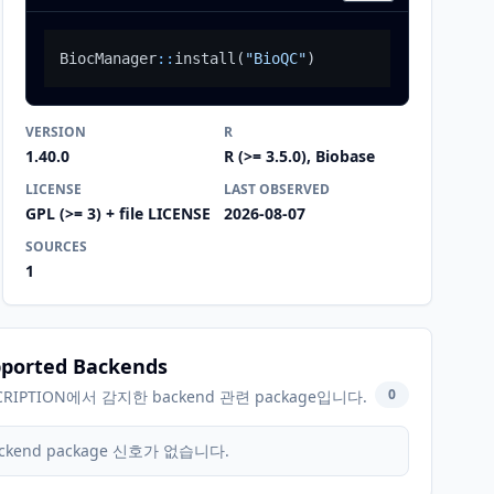
BiocManager
::
install
(
"BioQC"
)
VERSION
R
1.40.0
R (>= 3.5.0), Biobase
LICENSE
LAST OBSERVED
GPL (>= 3) + file LICENSE
2026-08-07
SOURCES
1
ported Backends
0
CRIPTION에서 감지한 backend 관련 package입니다.
ckend package 신호가 없습니다.