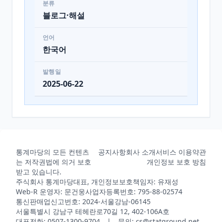
분류
블로그·해설
언어
한국어
발행일
2025-06-22
통계마당의 모든 컨텐츠
공지사항
회사 소개
서비스 이용약관
는 저작권법에 의거 보호
개인정보 보호 방침
받고 있습니다.
주식회사 통계마당
대표, 개인정보보호책임자: 유재성
Web-R 운영자: 문건웅
사업자등록번호: 795-88-02574
통신판매업신고번호: 2024-서울강남-06145
서울특별시 강남구 테헤란로70길 12, 402-106A호
대표전화: 0507-1300-9704 | 문의: cs@statground.net