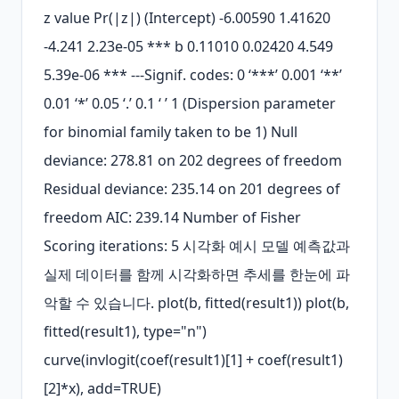
z value Pr(|z|) (Intercept) -6.00590 1.41620 
-4.241 2.23e-05 *** b 0.11010 0.02420 4.549 
5.39e-06 *** ---Signif. codes: 0 ‘***’ 0.001 ‘**’ 
0.01 ‘*’ 0.05 ‘.’ 0.1 ‘ ’ 1 (Dispersion parameter 
for binomial family taken to be 1) Null 
deviance: 278.81 on 202 degrees of freedom 
Residual deviance: 235.14 on 201 degrees of 
freedom AIC: 239.14 Number of Fisher 
Scoring iterations: 5 시각화 예시 모델 예측값과 
실제 데이터를 함께 시각화하면 추세를 한눈에 파
악할 수 있습니다. plot(b, fitted(result1)) plot(b, 
fitted(result1), type="n") 
curve(invlogit(coef(result1)[1] + coef(result1)
[2]*x), add=TRUE)