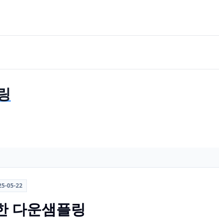
링
25-05-22
한 다운샘플링