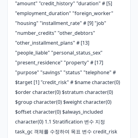
"amount" "credit_history" "duration" # [5] 
"employment_duration" "foreign_worker" 
"housing" "installment_rate" # [9] "job" 
"number_credits" "other_debtors" 
"other_installment_plans" # [13] 
"people_liable" "personal_status_sex" 
"present_residence" "property" # [17] 
"purpose" "savings" "status" "telephone" # 
$target [1] "credit_risk" # $name character(0) 
$order character(0) $stratum character(0) 
$group character(0) $weight character(0) 
$offset character(0) $always_included 
character(0) 1.1 Stratification 변수 지정 
task_gc 객체를 수정하여 목표 변수 credit_risk 