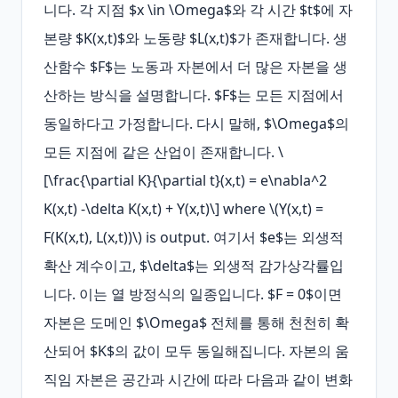
니다. 각 지점 $x \in \Omega$와 각 시간 $t$에 자
본량 $K(x,t)$와 노동량 $L(x,t)$가 존재합니다. 생
산함수 $F$는 노동과 자본에서 더 많은 자본을 생
산하는 방식을 설명합니다. $F$는 모든 지점에서 
동일하다고 가정합니다. 다시 말해, $\Omega$의 
모든 지점에 같은 산업이 존재합니다. \
[\frac{\partial K}{\partial t}(x,t) = e\nabla^2 
K(x,t) -\delta K(x,t) + Y(x,t)\] where \(Y(x,t) = 
F(K(x,t), L(x,t))\) is output. 여기서 $e$는 외생적 
확산 계수이고, $\delta$는 외생적 감가상각률입
니다. 이는 열 방정식의 일종입니다. $F = 0$이면 
자본은 도메인 $\Omega$ 전체를 통해 천천히 확
산되어 $K$의 값이 모두 동일해집니다. 자본의 움
직임 자본은 공간과 시간에 따라 다음과 같이 변화