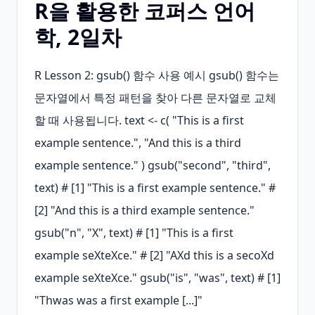
R을 활용한 코퍼스 언어
학, 2일차
R Lesson 2: gsub() 함수 사용 예시 gsub() 함수는 
문자열에서 특정 패턴을 찾아 다른 문자열로 교체
할 때 사용됩니다. text <- c( "This is a first 
example sentence.", "And this is a third 
example sentence." ) gsub("second", "third", 
text) # [1] "This is a first example sentence." # 
[2] "And this is a third example sentence." 
gsub("n", "X", text) # [1] "This is a first 
example seXteXce." # [2] "AXd this is a secoXd 
example seXteXce." gsub("is", "was", text) # [1] 
"Thwas was a first example [...]"