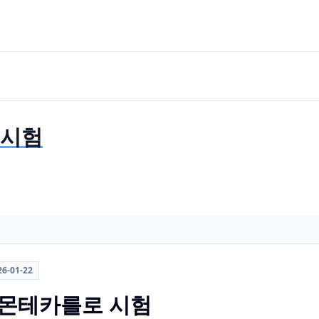
 시험
26-01-22
든 몬테카를로 시험