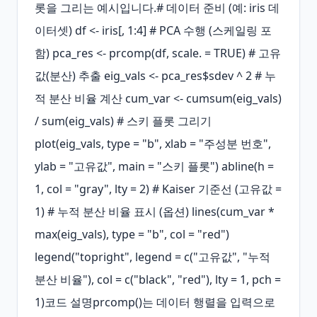
롯을 그리는 예시입니다.# 데이터 준비 (예: iris 데
이터셋) df <- iris[, 1:4] # PCA 수행 (스케일링 포
함) pca_res <- prcomp(df, scale. = TRUE) # 고유
값(분산) 추출 eig_vals <- pca_res$sdev ^ 2 # 누
적 분산 비율 계산 cum_var <- cumsum(eig_vals) 
/ sum(eig_vals) # 스키 플롯 그리기 
plot(eig_vals, type = "b", xlab = "주성분 번호", 
ylab = "고유값", main = "스키 플롯") abline(h = 
1, col = "gray", lty = 2) # Kaiser 기준선 (고유값 = 
1) # 누적 분산 비율 표시 (옵션) lines(cum_var * 
max(eig_vals), type = "b", col = "red") 
legend("topright", legend = c("고유값", "누적 
분산 비율"), col = c("black", "red"), lty = 1, pch = 
1)코드 설명prcomp()는 데이터 행렬을 입력으로 