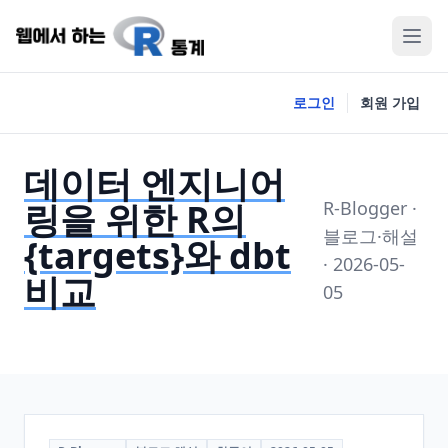
로그인
회원 가입
데이터 엔지니어
링을 위한 R의
R-Blogger ·
블로그·해설
{targets}와 dbt
· 2026-05-
비교
05